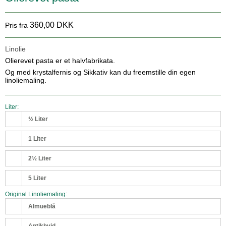
360,00 DKK
Pris fra
Linolie
Olierevet pasta er et halvfabrikata.
Og med
krystalfernis og Sikkativ
kan du freemstille din egen
linoliemaling.
Liter:
½ Liter
1 Liter
2½ Liter
5 Liter
Original Linoliemaling:
Almueblå
Antikhvid