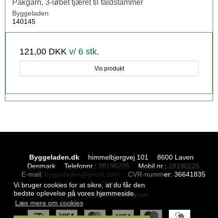
Pakgarn, 3-løbet tjæret til faldstammer
Byggeladen
140145
121,00 DKK
v/ 6 stk.
Vis produkt
Byggeladen.dk
himmelbjergvej 101
8600 Laven
Denmark
Telefonnr.
:
28190225
Mobil nr.
:
28190225
E-mail
:
byggeladen@gmail.com
CVR-nummer
:
36641835
Sitemap
Vi bruger cookies for at sikre, at du får den
bedste oplevelse på vores hjemmeside.
Facebook
Instagram
Læs mere om cookies