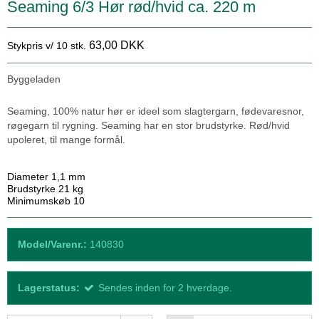
Seaming 6/3 Hør rød/hvid ca. 220 m
63,00 DKK
Stykpris v/ 10 stk.
Byggeladen
Seaming, 100% natur hør er ideel som slagtergarn, fødevaresnor,
røgegarn til rygning. Seaming har en stor brudstyrke. Rød/hvid
upoleret, til mange formål.
Diameter 1,1 mm
Brudstyrke 21 kg
Minimumskøb 10
Model/Varenr.:
140830
Lagerstatus:
Sendes inden for 2 hverdage.