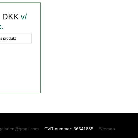
0 DKK
v/
k.
is produkt
geladen@gmail.com
CVR-nummer
:
36641835
Sitemap