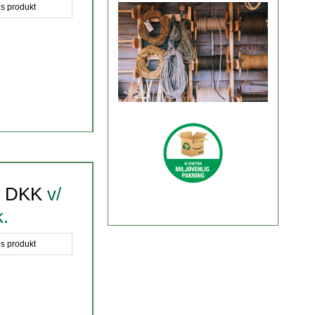
is produkt
0 DKK
v/
k.
is produkt