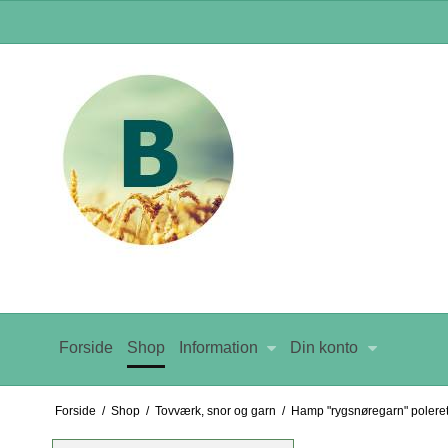
Forside
Shop
Information
Din konto
Forside
/
Shop
/
Tovværk, snor og garn
/
Hamp "rygsnøregarn" polere