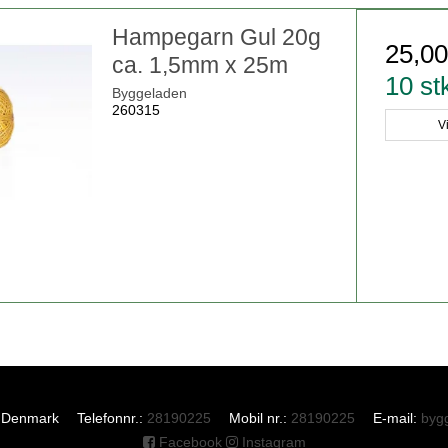
Hampegarn Gul 20g
25,0
ca. 1,5mm x 25m
10 st
Byggeladen
260315
V
Denmark
Telefonnr.
:
28190225
Mobil nr.
:
28190225
E-mail
:
byg
Facebook
Instagram