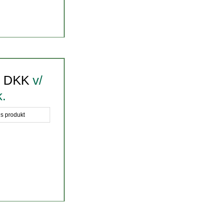
0 DKK
v/
k.
is produkt