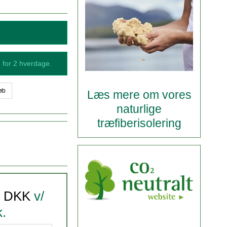
 for 2 hverdage.
øb
Læs mere om vores
naturlige
træfiberisolering
0 DKK
v/
k.