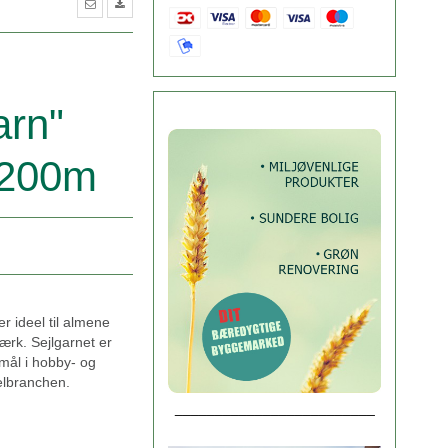
arn"
 200m
r ideel til almene
ærk. Sejlgarnet er
rmål i hobby- og
elbranchen.
_________________________