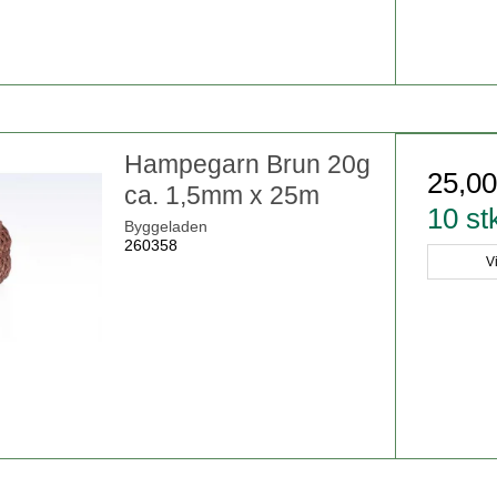
Hampegarn Brun 20g
25,0
ca. 1,5mm x 25m
10 st
Byggeladen
260358
V