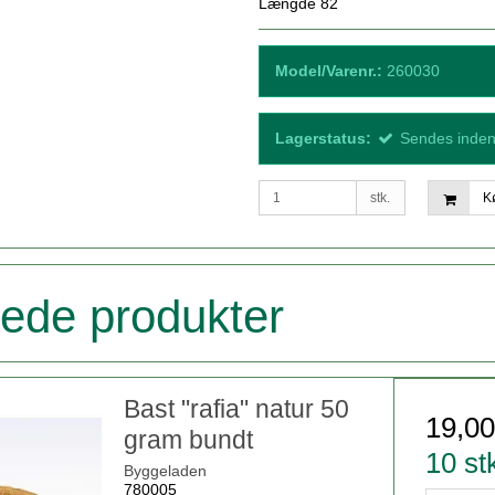
Længde 82
Model/Varenr.:
260030
Lagerstatus:
Sendes inden
stk.
K
rede produkter
Bast "rafia" natur 50
19,0
gram bundt
10 st
Byggeladen
780005