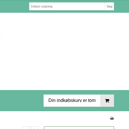
Søg
Din indkøbskurv er tom