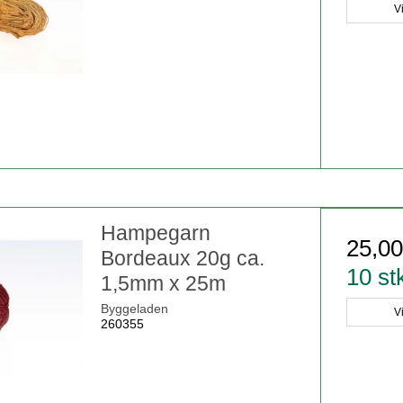
V
Hampegarn
25,0
Bordeaux 20g ca.
10 st
1,5mm x 25m
Byggeladen
V
260355