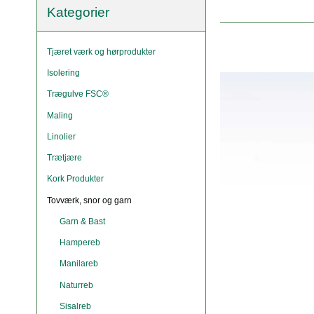
Kategorier
Tjæret værk og hørprodukter
Isolering
Trægulve FSC®
Maling
Linolier
Trætjære
Kork Produkter
Tovværk, snor og garn
Garn & Bast
Hampereb
Manilareb
Naturreb
Sisalreb