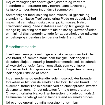
Høj varmelagringskapacitet giver jævnere og varmere
indendørs temperaturer om vinteren, samt jævnere og
køligere temperaturer indendørs i sommeren.
Sammenlignet med isolering med mineraluld (glasuld og
stenuld) har Nativo Træfiberisolering Plade en dobbelt så høj
maksimal varmelagringskapacitet pr. kg masse. Nativo
Træfiberisolering Plade installeres med op til 3 gange så
mange kg isolering som mineraluld pr. m2 og kræver således
en minimal tilført energimængde for at opretholde og udjævne
en behagelig indendørs temperatur hele året rundt.
Brandhæmmende
Træfiberisoleringens naturlige egenskaber gør den forkuller
ved brand, på samme måde som træ gør. Isoleringen er
desuden tilføjet et naturligt brandhæmmende stof, bestående
af kvælstof og fosfor (amoniumsulfat), som yderligere
forstærker forkullingsprosessen ved at optage ilten omkring
isoleringen i tilfælde af brand.
Ingen moderne og godkendte isoleringsprodukter brænder,
forskellen er blot om de smelter eller forkuller ved brand. For
eksempel fremstilles mineraluld ved en smelteproces, hvorfor
det smelter igen, når det udsættes for høje temperaturer.
Omvendt forkuller Nativo Træfiberisolering Plade og modstår
flammerne betydeligt meget længere end en smelteproces.
Ud over de energi- og miljømæssige hensyn, bør