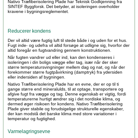
Nativo Træfiberisolering Plade har Teknisk Godkjenning fra
SINTEF Byggforsk. Det betyder, at isoleringen overholder
kravene i bygningsreglementet.
Reducerer kondens
Der vil altid være fugtig luft til stede både i og uden for et hus.
Fugt inde- og udefra vil altid forsøge at udligne sig, hvorfor der
altid foregår en fugtvandring gennem konstruktionen.
Når fugten vandrer ud eller ind, kan den kondenseres i
isoleringen i din boligs vægge eller tag, især når der sker
større temperatursvingninger mellem dag og nat, og når der
forekommer større fugtpåvirkning (damptryk) fra ydersiden
eller indersiden af bygningen.
Nativo Træfiberisolering Plade har en evne, der er op til ti
gange større end mineralulds, til at optage, transportere og
afgive fugt fra vægge og tag. Denne egenskab er vigtig, fordi
temperaturerne hurtigt ændrer sig i det nordiske klima, og
dermed øger risikoen for kondens. Nativo Træfiberisolering
Plade giver stabile og forudsigelige strukturelle egenskaber,
der kan modstå det barske klima med store variationer i
temperatur og fugtighed.
Varmelagringsevne