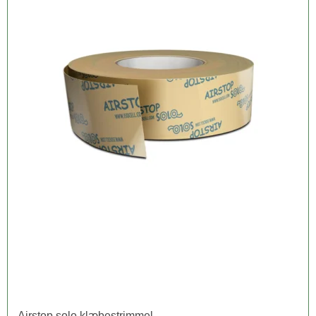
Airstop solo klæbestrimmel