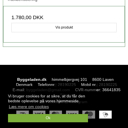
1.780,00 DKK
Vis produkt
Byggeladen.dk
himmelbjergvej 101
8600 Laven
Denmark
Telefonnr.
:
28190225
Mobil nr.
:
28190225
E-mail
:
byggeladen@gmail.com
CVR-nummer
:
36641835
Sitemap
Vi bruger cookies for at sikre, at du får den
bedste oplevelse på vores hjemmeside.
Facebook
Instagram
Læs mere om cookies
Ok