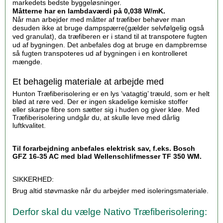
markedets bedste byggeløsninger.
Måtterne har en lambdaværdi på 0,038 W/mK.
Når man arbejder med måtter af træfiber behøver man
desuden ikke at bruge dampspærre(gælder selvfølgelig også
ved granulat), da træfiberen er i stand til at transpotere fugten
ud af bygningen. Det anbefales dog at bruge en dampbremse
så fugten transpoteres ud af bygningen i en kontrolleret
mængde.
Et behagelig materiale at arbejde med
Hunton Træfiberisolering er en lys ‘vatagtig’ træuld, som er helt
blød at røre ved. Der er ingen skadelige kemiske stoffer
eller skarpe fibre som sætter sig i huden og giver kløe. Med
Træfiberisolering undgår du, at skulle leve med dårlig
luftkvalitet.
Til forarbejdning anbefales elektrisk sav, f.eks. Bosch
GFZ 16-35 AC med blad Wellenschlifmesser TF 350 WM.
SIKKERHED:
Brug altid støvmaske når du arbejder med isoleringsmateriale.
Derfor skal du vælge Nativo Træfiberisolering: