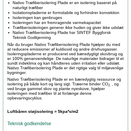
Nativo Træfiberisolering Plade er en isolering baseret på
naturligt træfiber
Isolationspladerne er formstabile og forhindrer konvektion
Isoleringen kan genbruges
Isoleringen har en fremragende varmekapacitet
Træfiberisoleringen generer ikke huden og giver ikke udslæt
Nativo Træfiberisolering Plade har SINTEF Byggforsk
Teknisk Godkjenning
Når du bruger Nativo Træfiberisolering Plade hjælper du med
at reducere emissioner af kuldioxid og andre drivhusgasser.
Isoleringspladerne er produceret ved bæredygtigt skovbrug og
er 100% genanvendelige. De naturlige materialer bidrager til et
sundt indeklima og kan håndteres uden irritation eller udslæt.
Nativo Træfiberisolering Plade er det rigtige valg til miljøvenlige
bygninger.
Nativo Træfiberisolering Plade er en bæredygtig ressource og
isolering på både kort og lang sigt. Træerne binder CO
, og
2.
ved bruge gammel skov og plante nyeskove, hjælper
isoleringen med træfiber til at forlænge denne
opbevaringscyklus.
Luftbåren støjisolering = 5kpa*s/m2
Teknisk godkendelse