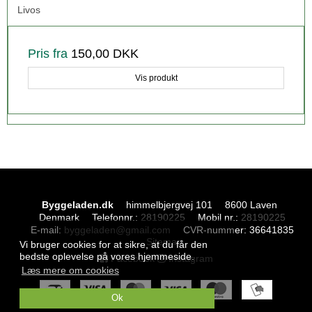
Livos
Pris fra
150,00 DKK
Vis produkt
Byggeladen.dk
himmelbjergvej 101
8600 Laven
Denmark
Telefonnr.
:
28190225
Mobil nr.
:
28190225
E-mail
:
byggeladen@gmail.com
CVR-nummer
:
36641835
Sitemap
Vi bruger cookies for at sikre, at du får den
bedste oplevelse på vores hjemmeside.
Facebook
Instagram
Læs mere om cookies
Ok