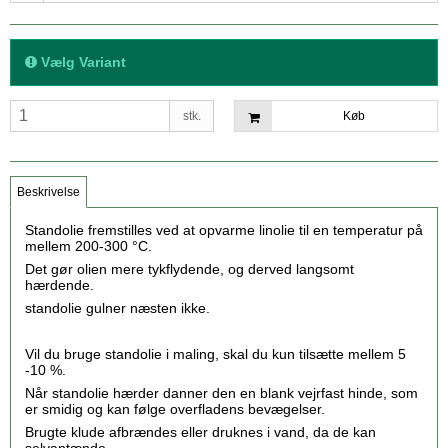
Vælg Variant
stk.
Køb
Beskrivelse
Standolie f
remstilles ved at opvarme linolie til en temperatur på
mellem 200-300 °C.
Det gør olien mere tykflydende, og derved langsomt
hærdende.
standolie gulner næsten ikke.
Vil du bruge standolie i maling, skal du kun tilsætte mellem 5
-10 %.
Når standolie hærder danner den en blank vejrfast hinde, som
er smidig og kan følge overfladens bevægelser.
Brugte klude afbrændes eller druknes i vand, da de kan