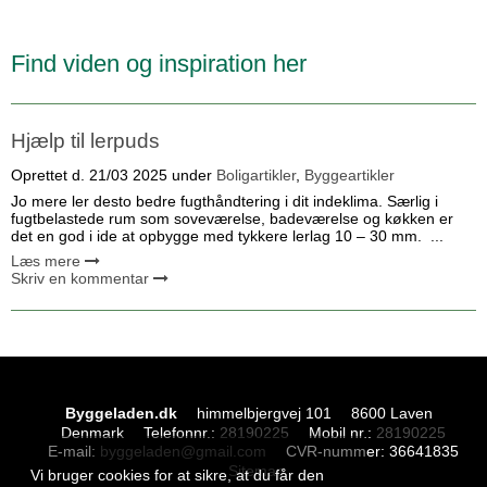
Find viden og inspiration her
Hjælp til lerpuds
Oprettet d.
21/03 2025
under
Boligartikler
,
Byggeartikler
Jo mere ler desto bedre fugthåndtering i dit indeklima. Særlig i
fugtbelastede rum som soveværelse, badeværelse og køkken er
det en god i ide at opbygge med tykkere lerlag 10 – 30 mm. ...
Læs mere
Skriv en kommentar
Byggeladen.dk
himmelbjergvej 101
8600 Laven
Denmark
Telefonnr.
:
28190225
Mobil nr.
:
28190225
E-mail
:
byggeladen@gmail.com
CVR-nummer
:
36641835
Sitemap
Vi bruger cookies for at sikre, at du får den